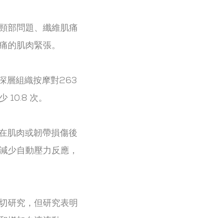
頸部問題、纖維肌痛
痛的肌肉緊張。
深層組織按摩對263
0.8 次。
在肌肉或韌帶損傷後
減少自動壓力反應，
切研究，但研究表明