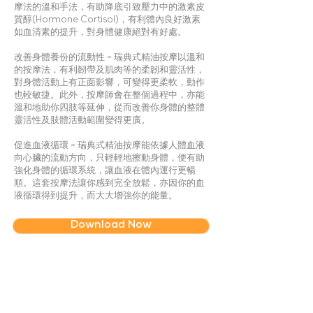
摩法的溫和手法，有助降底引致壓力中的激素皮
質醇(Hormone Cortisol)，有利體內良好激素
如血清素的提升，對身體健康絕對有好處。
改善身體養份的流動性 -
瑞典式精油按摩以溫和
的按摩法，有利韌帶及肌肉等的柔韌和靈活性，
對身體活動上有正面影響，可變得更柔軟，動作
也較敏捷。此外，按摩師會在整個過程中，亦能
溫和地助你四肢等延伸，從而改善你身體的整體
靈活性及肢體活動範圍變得更廣。
促進血液循環 -
瑞典式精油按摩能依據人體血液
向心臟的流動方向，只輕輕地擦動身體，便有助
強化身體的循環系統，讓血液在體內運行更暢
順。這套按摩法讓你感到完全放鬆，亦因你的血
液循環得到提升，而大大增強你的能量。
Download Now