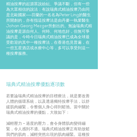
精油按摩的起源眾說紛紜、爭議不斷，但有一些
為大眾相信的說法：有說瑞典式精油按摩乃由同
是北歐國家──芬蘭的一名名為Peter Ling的醫生
所開創的，亦有指這按摩法是由丹麥一執業醫生
Johan Georg Mezger所創出的。無論瑞典式精
油按摩是源自何人、何時、何地也好，但無可爭
議的是，今時今日瑞典式精油按摩已成為全球最
受歡迎的其中一種按摩法，在香港也見普遍，在
一些五星酒店或水療中心等，多可以享受到這一
種按摩服務。
瑞典式精油按摩優點逐項數
若要論瑞典式精油按摩的目標療法，就是要改善
人體的循環系統，以及透過獨特按摩手法，以舒
緩肌肉繃緊，令整個人身心得到鬆弛。當中關於
瑞典式精油按摩的優點，大致如下：
減輕壓力 -
過度的壓力，會令身體肌肉變得繃
緊，令人感到不適。瑞典式精油按摩正有助放鬆
我們的肌肉，減輕突然出現的肌肉繃緊。這種按