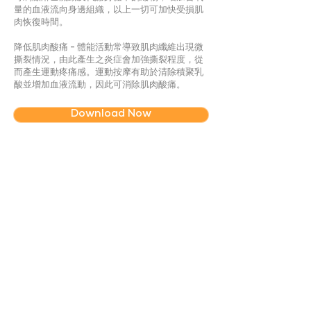
量的血液流向身邊組織，以上一切可加快受損肌
肉恢復時間。
降低肌肉酸痛 -
體能活動常導致肌肉纖維出現微
撕裂情況，由此產生之炎症會加強撕裂程度，從
而產生運動疼痛感。運動按摩有助於清除積聚乳
酸並增加血液流動，因此可消除肌肉酸痛。
Download Now