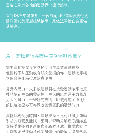
一起的動態式按摩，此治療方法在20世紀開始，
迅速在歐洲各地的運動界中流行起來。
直到1972年奧運會，一位芬蘭田徑運動員將他的
勝利歸功於深層組織按摩，此做法開始在美國備
受關注。
為什麼我應該在家中享受運動按摩？
需要運動按摩最常見於使用在專業運動員身上，
但對於不常運動或有肌肉受損的你，運動按摩絕
對適合你作為按摩治療使用。
提升表現力 -
大多數運動員在接受運動按摩治療
後體驗到更高的靈活性、更大的肌肉運用力量及
更大的耐力。一些研究表明，即使是短至30秒
的快速治療亦可略微改善髖屈肌的活動能力。
減輕肌肉受損時間 -
運動按摩不只可以減少運動
引起的崩緊及腫脹，更可以幫助分解疤痕組織並
支持受傷後的更新健康組織的形成。推揉式動作
可刺激淋巴流動及代謝身體中的廢物，增加含氧