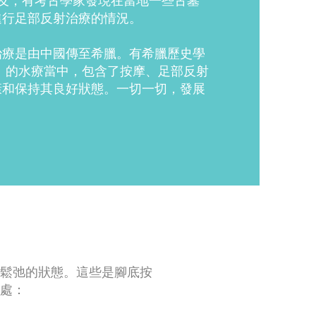
埃及，有考古學家發現在當地一些古墓
進行足部反射治療的情況。
治療是由中國傳至希臘。有希臘歷史學
hi」的水療當中，包含了按摩、足部反射
康和保持其良好狀態。一切一切，發展
鬆弛的狀態。這些是腳底按
處：