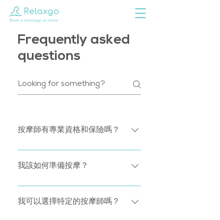
Frequently asked
questions
按摩師有專業資格和保險嗎？
我們平台上的所有按摩師都通過了我們
嚴格的背景調查，具有充分的資格和保
我該如何準備按摩？
險，並符合我們的對按摩質素最高的要
求。我們非常歡迎任何意見，以確保您
檢查詳細資訊 請確保您選擇的地址和治
每次按摩都能令客人感受到滿足的服
療正確 - 您的按摩師只能提供您預訂的
我可以選擇特定的按摩師嗎？
務。
特定治療。 使用“備註”選項卡幫助你的