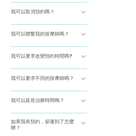
的接應與按排等等。
完成預訂後，您的預約要求會被發送給
取消，您將須要繳付全數服務費。 如要
我們的按摩師。 確認後，您將會收到通
我可以取消預約嗎？
取消預約，請先到「預約」頁面 →「已有
知，該通知將顯示您的預約號碼和您的
預訂」→ 「詳情」→「詳情」頁面之後在
治療詳情。 您可以隨時通過以下方式訪
您可以在已確定的預約時間前6小時免費
頁底點擊「更改」，然後再按「更改預
問您的預約詳細資訊： 從您的應用程式
取消或更改預約。 如確定的預約時間少
我可以聯繫我的按摩師嗎？
約」。
功能表中選擇預約
於6小時，於你是在預約十分鐘內取消有
關預約，你亦可以免費取消或更改預
您可以通過我們的客戶服務團隊聯繫您
約。 如果於確定的預約時間前2-6小時
的按摩師，他們的聯繫電話是 +852
我可以要求改變預約時間嗎?
內取消預約，按摩師將收取30％的服務
6145 9473。我們的專業團隊將處理您
費。 如果於確定的預約時間前2小時內
的詢問並將您的資訊傳遞給按摩師。 在
您可以在已確定的預約時間前6小時免費
取消，您將須要繳付全數服務費。 如要
進行預約時，您還可以在即將到來的預
取消或更改預約。 如確定的預約時間少
我可以要求不同的按摩師嗎？
取消預約，請先到「預約」頁面 →「已有
約的“備註”部分下為您的按摩師留下任何
於6小時，於你是在預約十分鐘內取消有
預訂」→ 「詳情」→「詳情」頁面之後在
相關的預約記錄。 您可以提供停車資
關預約，你亦可以免費取消或更改預
可以。 我們幫你找到按摩師之後你，可
頁底點擊「取消」，然後再按「取消預
訊，無論您是否有樓梯或只是任何您認
約。 要更改日期、時間或取消預約： -
以要求更改不同的按摩師。 請注意你若
我可以延長治療時間嗎？
約」。
為有助於讓他們在治療前瞭解的資訊。
選擇應用程式上的預訂選項卡 -在“即將
要求更改按摩師，我們會需要一些時間
預訂“下選擇您要更改或取消的預訂 -透
再次找尋新的按摩師。 若果你在預約2
如果您希望延長您在治療的時間，您的
過選擇“詳細資訊”，您可以隨時請求其他
小時內要求更改按摩師，我們亦需要根
按摩將盡力滿足您的要求，但這在乎他
如果我有預約，卻遲到了怎麼
辦？
按摩師，但如果希望在您約定的預約時
據我們的更改和取消政策向你收取全數
們有沒有空閒的時間。 延長治療是會根