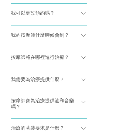
間的 6 小時內對您的預訂進行修改，將
服務費。
據我們的治療價格，收取額外費用。 這
我們理解有時會有不能預測的事情發生
收取費用。在進行修改之前，我們會向
筆費用將從您預訂治療所使用的付款方
導致到你遲到，請儘量不要擔心。 我們
我可以更改預約嗎？
您解釋您的費用詳情。
式中扣除。
的按摩師會盡可能多地為您提供治療，
但請注意，如果他們已有其他預約，他
您可以在已確定的預約時間前6小時免費
們有可能無法在您預定的預約時間之後
取消或更改預約。 如確定的預約時間少
我的按摩師什麼時候會到？
完成全部預約。 如果遲到多過20分鐘，
於6小時，於你是在預約十分鐘內取消有
並且無法進行治療， 我們會取消您的預
關預約，你亦可以免費取消或更改預
您的按摩師將在您預定的預約時間到
約，以確保按摩師可以進行下一次預
約。 如果於確定的預約時間前2-6小時
達，因此請確保您在預定的預約時間在
按摩師將在哪裡進行治療？
約。 請注意：根據我們的取消政策，如
內取消預約，按摩師將收取30％的服務
家、酒店房間或辦公室。萬一您的執業
果您未能在約定的預約時間參加預訂，
費。 如果於確定的預約時間前2小時內
醫師遲到了，我們的客戶服務團隊或執
我們的按摩師經過培訓，可以在您的座
您將被收取全部治療費用。 我們知道計
取消，您將須要繳付全數服務費。 如要
業醫師會直接通知您。 抵達後，請向您
椅或梳化上進行專業按摩。如果您有自
我需要為治療提供什麼？
畫可能會迅速改變，但我們的預約取消
取消預約，請先到「預約」頁面 →「已有
的按摩師展示您希望在哪裡進行治療。
備按摩床，我們的按摩師可以為您設
政策旨在保障您和您的按摩師的時間。
預訂」→ 「詳情」→「詳情」頁面之後在
置。出於衛生和安全原因，我們的按摩
準備好您的空間 - 請確保座椅或梳化周
頁底點擊「更改」，然後再按「更改預
師無法攜帶按摩床。
圍有足夠的空間供您的按摩師四處走
按摩師會為治療提供油和音樂
嗎？
約」。
動。如果您有自備按摩床，我們的按摩
師可以為您設置。出於衛生和安全原
您的按摩師將為您帶來治療所需的一
因，我們的按摩師無法攜帶按摩床。 準
切，包括放鬆的音樂和適合您治療的精
治療的著裝要求是什麼？
備兩條大毛巾，這是為了您的舒適和衛
油。 也可以隨意演奏自己的曲子！ 如果