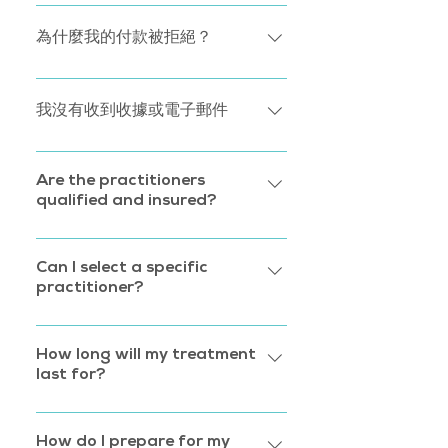
費。給按摩師小費完全由您決定。 若果
我們只會在按摩治療完成後向您收費。
我們的按摩師有任何小費的要求， 請跟
為什麼我的付款被拒絕？
我們的同事聯絡。
您的付款可能被拒絕的原因有很多： -
如果您輸入的信用卡或借記卡號碼不正
我沒有收到收據或電子郵件
確 - 如果您的信用卡或借記卡已過期，
您需要向您的帳戶添加新的付款方式 -
首先是檢查您的電子郵件帳戶的垃圾郵
您選擇的付款銀行可能已拒絕交易請
件或垃圾資料夾。 我們建議您將您的
Are the practitioners
qualified and insured?
求。 這可能有多種不同的原因，因此最
Relaxgo 電子郵件設定為“非垃圾郵件”，
好的選擇是與您的銀行聯繫 - 您的銀行
以確保您不會錯過我們的來信！ 如果您
All therapists on our platform have
可能基於欺詐邏輯拒絕了收費。 您需要
仍未收到收據或電子郵件，請檢查您的
passed our stringent reference
Can I select a specific
更新付款方式或聯繫您的銀行以獲取更
帳戶詳細資訊以確保您的電子郵寄地址
practitioner?
checks, are fully qualified, insured
多資訊 如果您仍然無法處理您的付款，
輸入正確。 通過我們的應用程式做到這
and comply with our high
請聯繫我們專門的客戶服務團隊，他們
一點： -從個人資料中選擇“帳戶” -選擇
All Relaxgo therapists are fully
expectations. We regularly collect
將很樂意為您調查此問題。
您的個人資料並檢查您的電子郵寄地址
trained, certified, and individually by
How long will my treatment
feedback to ensure you can book an
是否正確 如果您的電子郵寄地址正確，
last for?
the Relaxgo team to ensure the
amazing and consistent service –
但您仍未收到電子郵件，請聯繫我們專
highest quality of massage will be
every time.
Treatments can range from 60
門的客戶服務團隊，他們將很樂意為您
delivered. When you make your first
minutes to 120 minutes - it’s
How do I prepare for my
提供幫助。 如果您的電子郵寄地址不正