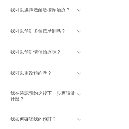
按摩師： - 讓他們知道過去是否對任何
我們所有按摩師都經過全面培訓、認證
治療和藥物有任何過敏反應 - 告訴他們
並由團隊單獨提供，以確保提供最高品
我可以選擇幾耐嘅按摩治療？
附近的停車位 - 分享進入建築物的具體
質的按摩。 當您進行首次預約時，我們
方向或說明 預約一小時前： - 準備好您
會為您尋找最適合您要求的按摩師。 與
我們的按摩療程時間由 60 分鐘到 120
的空間 - 請確保座椅或梳化周圍有足夠
按摩師預約後，如果您喜歡你的治療和
分鐘不等！ 您可以在預約時選擇治療的
我可以預訂多個按摩師嗎？
的空間給您的按摩師四處走動。 如果您
按摩，您可以在我們應用程式上要求再
時間以及您希望按摩師到達的時間。 我
有自備按摩床，我們的按摩師可以為您
次預約同一位按摩師！
們的目標就是讓健康服務觸手可及，並
可以，您可以使用同一個帳戶同時預約
設置。 - 準備兩條大毛巾，這是為了您
為您提供個性化、專業的按摩服務。一
多個按摩師和預約多個治療。
我可以預訂情侶治療嗎？
的舒適和衛生。 如有可能請準備一條小
切都是以您的方便和舒適為主！ 請確保
毛巾用作頭枕。 準備好放鬆 - 請用溫水
您在預約的時間在家、酒店房間或辦公
可以，您可以在同一個地址預約兩次按
浸浴放鬆肌肉。
室。 萬一您的按摩師遲到了，我們專門
摩治療。 您可以預約兩個按摩師同時間
我可以更改預約嗎？
的客戶服務團隊會提前通知您。 如果您
到達，也可以預約同一位按摩師到達同
的按摩師有空閒，您可以在預約期間延
一個地址兩個按摩。
您可以在已確定的預約時間前6小時免費
長您預訂的治療時間。 一旦您預訂的按
取消或更改預約。 如確定的預約時間少
我在確認預約之後下一步應該做
什麼？
摩時間完成，您的按摩師將離開房間讓
於6小時，於你是在預約十分鐘內取消有
您慢慢起床和更換。 然後他們會收集你
關預約，你亦可以免費取消或更改預
您在預約確認及付款之後便可以輕鬆等
的意見，但我們的按摩師絕不會提問和
約。 如果於確定的預約時間前2-6小時
候按摩師。我們團隊會在預定的按摩時
我如何確認我的預訂？
不需給小費。讓您在家中、酒店或辦公
內取消預約，按摩師將收取30％的服務
間前2小時內與您聯繫，以便協調抵步時
室放鬆身心。
費。 如果於確定的預約時間前2小時內