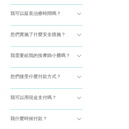
生。 如有可能請準備一條小毛巾用作頭
您有任何過敏症，請在治療前諮詢期間
如果您選擇了沒有按摩油的治療，例如
枕。
告知按摩師，以便他們知道避免使用任
運動按摩，您應該穿寬鬆的衣服，以確
我可以延長治療時間嗎？
何您可能過敏的油。
保您可以充分移動/伸展。 如果在您的治
療中會使用按摩油，您可以將衣服脫到
如果您希望延長您在治療的時間，您的
您感到舒適的水準，但您需要在治療期
按摩將盡力滿足您的要求，但這在乎他
您們實施了什麼安全措施？
間始終穿內衣。您的從業者不會容忍不
們有沒有空閒的時間。 延長治療是會根
恰當的請求。 抵達後，一旦您向您的按
據我們的治療價格，收取額外費用。 這
在持續的新冠肺炎疫情期間，我們向客
摩師展示了您希望進行治療的地方，他
筆費用將從您預訂治療所使用的付款方
戶保證，我們會不斷審查我們的安全措
我需要給我的按摩師小費嗎？
們就會走出去，這樣您就可以在有私隱
式中扣除。
施，以符合政府最新的要求。 我們的按
的環境中脫掉衣服。治療結束時，您的
摩師和客戶的安全和健康是我們的首要
我們的按摩治療是不需要小費。 我的按
按摩將離開房間，讓您慢慢起床穿衣。
任務。
摩師亦不會要求小費。給按摩師小費完
您們接受什麼付款方式？
請注意：Relaxgo 上的所有服務都完全
全由您決定。 若果我們的按摩師有任何
是專業跟治療性的。您的按摩不會容忍
小費的要求， 請跟我們的同事聯絡。
我們接受多種付款方式： Visa
不恰當的請求，如果出現這種情況，他
Mastercard American Express
我可以用現金支付嗎？
們有權在不提供治療的情況下離開。根
Apple Pay Android Pay 現金 在預訂過
據我們的取消政策，在這種情況下，您
程中你可以選擇您的付款方式。 我們只
您可以用現金支付。 請在預約時選擇“現
將被收取全額治療費用。
會在療程完成後才會向你收費。
金”作為付款方式。 我們的按摩治療是不
我什麼時候付款？
需要小費。 我的按摩師亦不會要求小